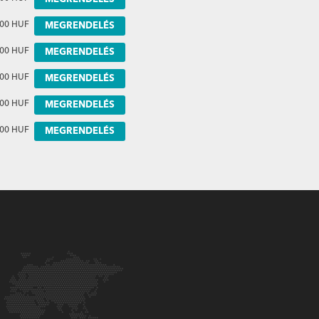
00 HUF
MEGRENDELÉS
00 HUF
MEGRENDELÉS
00 HUF
MEGRENDELÉS
00 HUF
MEGRENDELÉS
00 HUF
MEGRENDELÉS