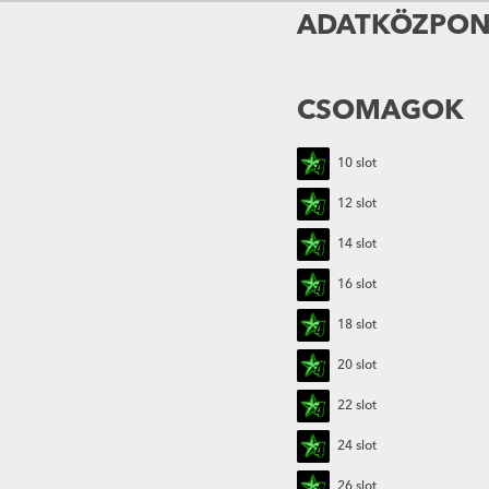
ADATKÖZPO
CSOMAGOK
10 slot
12 slot
14 slot
16 slot
18 slot
20 slot
22 slot
24 slot
26 slot