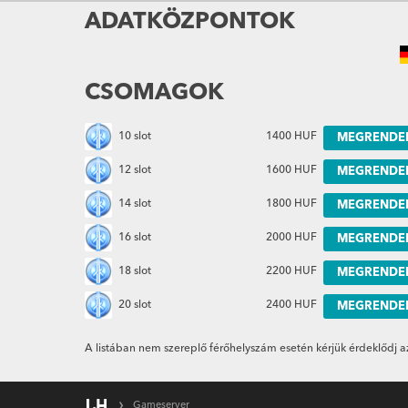
ADATKÖZPONTOK
CSOMAGOK
10 slot
1400 HUF
MEGRENDE
12 slot
1600 HUF
MEGRENDE
14 slot
1800 HUF
MEGRENDE
16 slot
2000 HUF
MEGRENDE
18 slot
2200 HUF
MEGRENDE
20 slot
2400 HUF
MEGRENDE
A listában nem szereplő férőhelyszám esetén kérjük érdeklődj 
Gameserver